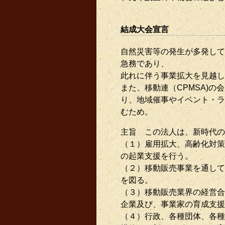
結成大会宣言
自然災害等の発生が多発して
急務であり、
此れに伴う事業拡大を見越し
また、移動連（CPMSA)
り、地域催事やイベント・ラ
むため。
主旨 この法人は、新時代の
（１）雇用拡大、高齢化対策
の起業支援を行う。
（２）移動販売事業を通して
を図る。
（３）移動販売業界の経営合
企業及び、事業家の育成支援
（４）行政、各種団体、各種