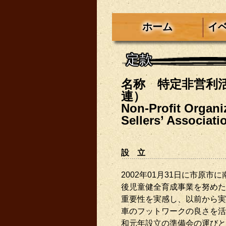
ホーム
イ
定款
名称 特定非営利
連）
Non-Profit Organi
Sellers’ Associ
設 立
2002年01月31日に市原
後児童健全育成事業を努めた
重要性を実感し、以前から実
車のフットワークの良さを活
和元年設立の準備会の運びと